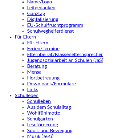
Name/Logo
Leitgedanken
Ganztag
Digitalisierung
EU-Schulfruchtprogramm
Schulweghelferdienst
Für Eltern
Für Eltern
Ferien/Termine
Elternbeirat/Klassenelternsprecher
Jugendsozialarbeit an Schulen (JaS)
Beratung
Mensa
Hortbetreuung
Downloads/Formulare
Links
Schulleben
Schulleben
Aus dem Schulalltag
Wohlfühlmotto
Schulgarten
Leseförderung
Sport und Bewegung
Musik (JeKi)