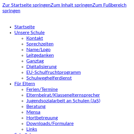
Zur Startseite springen
Zum Inhalt springen
Zum Fußbereich
springen
Startseite
Unsere Schule
Kontakt
Sprechzeiten
Name/Logo
Leitgedanken
Ganztag
Digitalisierung
EU-Schulfruchtprogramm
Schulweghelferdienst
Für Eltern
Ferien/Termine
Elternbeirat/Klassenelternsprecher
Jugendsozialarbeit an Schulen (JaS)
Beratung
Mensa
Hortbetreuung
Downloads/Formulare
Links