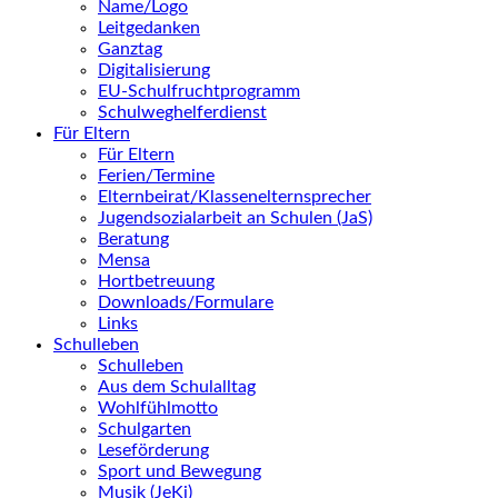
Name/Logo
Leitgedanken
Ganztag
Digitalisierung
EU-Schulfruchtprogramm
Schulweghelferdienst
Für Eltern
Für Eltern
Ferien/Termine
Elternbeirat/Klassenelternsprecher
Jugendsozialarbeit an Schulen (JaS)
Beratung
Mensa
Hortbetreuung
Downloads/Formulare
Links
Schulleben
Schulleben
Aus dem Schulalltag
Wohlfühlmotto
Schulgarten
Leseförderung
Sport und Bewegung
Musik (JeKi)