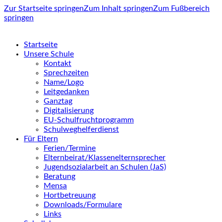
Zur Startseite springen
Zum Inhalt springen
Zum Fußbereich
springen
Startseite
Unsere Schule
Kontakt
Sprechzeiten
Name/Logo
Leitgedanken
Ganztag
Digitalisierung
EU-Schulfruchtprogramm
Schulweghelferdienst
Für Eltern
Ferien/Termine
Elternbeirat/Klassenelternsprecher
Jugendsozialarbeit an Schulen (JaS)
Beratung
Mensa
Hortbetreuung
Downloads/Formulare
Links