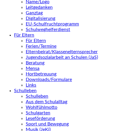
Name/Logo
Leitgedanken
Ganztag
Digitalisierung
EU-Schulfruchtprogramm
Schulweghelferdienst
Für Eltern
Für Eltern
Ferien/Termine
Elternbeirat/Klassenelternsprecher
Jugendsozialarbeit an Schulen (JaS)
Beratung
Mensa
Hortbetreuung
Downloads/Formulare
Links
Schulleben
Schulleben
Aus dem Schulalltag
Wohlfühlmotto
Schulgarten
Leseförderung
Sport und Bewegung
Musik (JeKi)