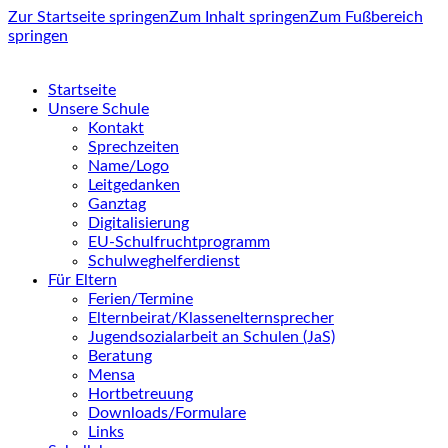
Zur Startseite springen
Zum Inhalt springen
Zum Fußbereich
springen
Startseite
Unsere Schule
Kontakt
Sprechzeiten
Name/Logo
Leitgedanken
Ganztag
Digitalisierung
EU-Schulfruchtprogramm
Schulweghelferdienst
Für Eltern
Ferien/Termine
Elternbeirat/Klassenelternsprecher
Jugendsozialarbeit an Schulen (JaS)
Beratung
Mensa
Hortbetreuung
Downloads/Formulare
Links