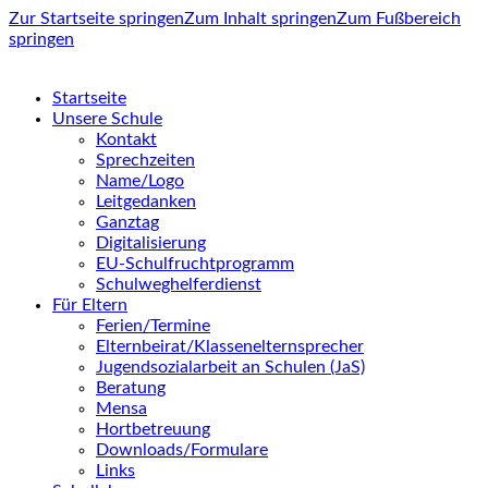
Zur Startseite springen
Zum Inhalt springen
Zum Fußbereich
springen
Startseite
Unsere Schule
Kontakt
Sprechzeiten
Name/Logo
Leitgedanken
Ganztag
Digitalisierung
EU-Schulfruchtprogramm
Schulweghelferdienst
Für Eltern
Ferien/Termine
Elternbeirat/Klassenelternsprecher
Jugendsozialarbeit an Schulen (JaS)
Beratung
Mensa
Hortbetreuung
Downloads/Formulare
Links