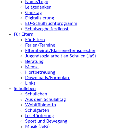
Name/Logo
Leitgedanken
Ganztag
Digitalisierung
EU-Schulfruchtprogramm
Schulweghelferdienst
Für Eltern
Für Eltern
Ferien/Termine
Elternbeirat/Klassenelternsprecher
Jugendsozialarbeit an Schulen (JaS)
Beratung
Mensa
Hortbetreuung
Downloads/Formulare
Links
Schulleben
Schulleben
Aus dem Schulalltag
Wohlfühlmotto
Schulgarten
Leseförderung
Sport und Bewegung
Musik (JeKi)