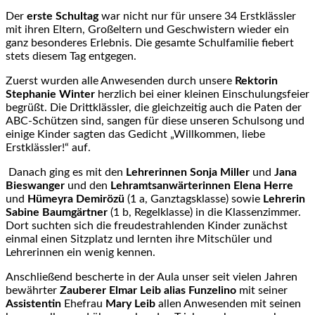
Der
erste Schultag
war nicht nur für unsere 34 Erstklässler
mit ihren Eltern, Großeltern und Geschwistern wieder ein
ganz besonderes Erlebnis. Die gesamte Schulfamilie fiebert
stets diesem Tag entgegen.
Zuerst wurden alle Anwesenden durch unsere
Rektorin
Stephanie Winter
herzlich bei einer kleinen Einschulungsfeier
begrüßt. Die Drittklässler, die gleichzeitig auch die Paten der
ABC-Schützen sind, sangen für diese unseren Schulsong und
einige Kinder sagten das Gedicht „Willkommen, liebe
Erstklässler!“ auf.
Danach ging es mit den
Lehrerinnen
Sonja Miller
und
Jana
Bieswanger
und den
Lehramtsanwärterinnen Elena Herre
und
Hümeyra Demirözü
(1 a, Ganztagsklasse) sowie
Lehrerin
Sabine Baumgärtner
(1 b, Regelklasse) in die Klassenzimmer.
Dort suchten sich die freudestrahlenden Kinder zunächst
einmal einen Sitzplatz und lernten ihre Mitschüler und
Lehrerinnen ein wenig kennen.
Anschließend bescherte in der Aula unser seit vielen Jahren
bewährter
Zauberer Elmar Leib alias Funzelino
mit seiner
Assistentin
Ehefrau
Mary Leib
allen Anwesenden mit seinen